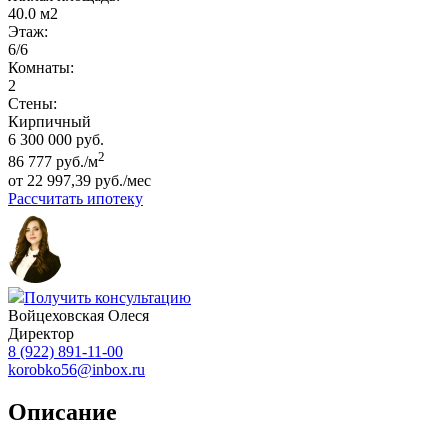
40.0 м2
Этаж:
6/6
Комнаты:
2
Стены:
Кирпичный
6 300 000 руб.
2
86 777 руб./м
от 22 997,39 руб./мес
Рассчитать ипотеку
Получить консультацию
Войцеховская Олеся
Директор
8 (922) 891-11-00
korobko56@inbox.ru
Описание