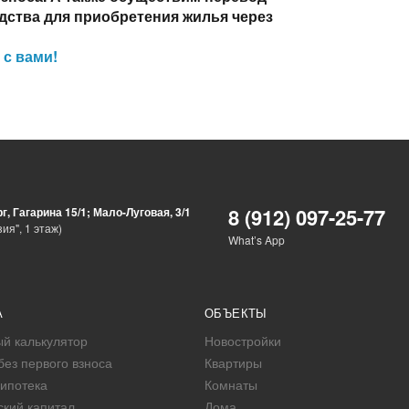
дства для приобретения жилья через
 с вами!
8 (912) 097-25-77
рг, Гагарина 15/1; Мало-Луговая, 3/1
ия", 1 этаж)
What’s App
А
ОБЪЕКТЫ
й калькулятор
Новостройки
без первого взноса
Квартиры
ипотека
Комнаты
кий капитал
Дома