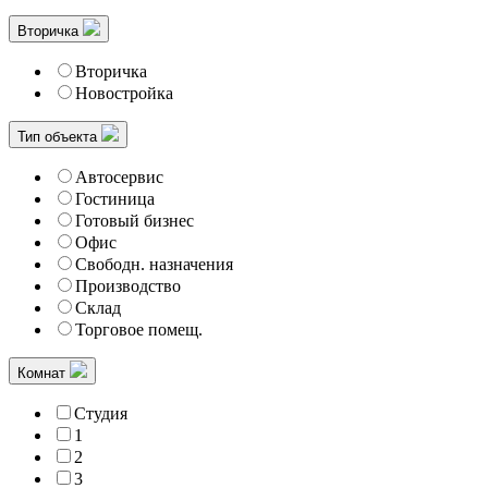
Вторичка
Вторичка
Новостройка
Тип объекта
Автосервис
Гостиница
Готовый бизнес
Офис
Свободн. назначения
Производство
Склад
Торговое помещ.
Комнат
Студия
1
2
3