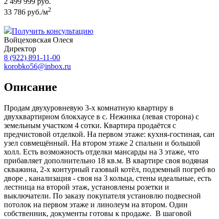
2 499 999 руб.
2
33 786 руб./м
Получить консультацию
Войцеховская Олеся
Директор
8 (922) 891-11-00
korobko56@inbox.ru
Описание
Продам двухуровневую 3-х комнатную квартиру в
двухквартирном блокхаусе в с. Нежинка (левая сторона) с
земельным участком 4 сотки. Квартира продаётся с
предчистовой отделкой. На первом этаже: кухня-гостиная, сан
узел совмещённый. На втором этаже 2 спальни и большой
холл. Есть возможность отделки мансарды на 3 этаже, что
прибавляет дополнительно 18 кв.м. В квартире своя водяная
скважина, 2-х контурный газовый котёл, подземный погреб во
дворе , канализация - своя на 3 кольца, стены идеальные, есть
лестница на второй этаж, установлены розетки и
выключатели. По заказу покупателя установлю подвесной
потолок на первом этаже и линолеум на втором. Один
собственник, документы готовы к продаже. В шаговой