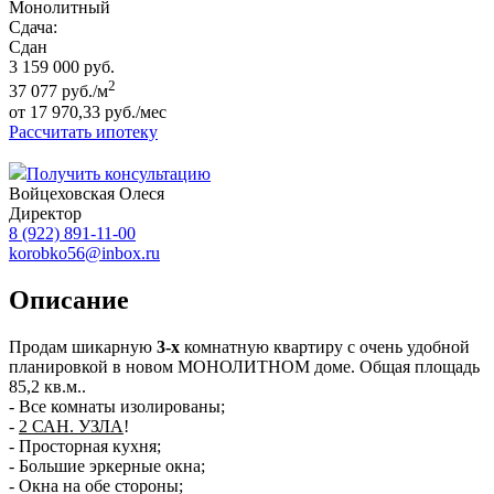
Монолитный
Сдача:
Сдан
3 159 000 руб.
2
37 077 руб./м
от 17 970,33 руб./мес
Рассчитать ипотеку
Получить консультацию
Войцеховская Олеся
Директор
8 (922) 891-11-00
korobko56@inbox.ru
Описание
Продам шикарную
3-х
комнатную квартиру с очень удобной
планировкой в новом МОНОЛИТНОМ доме. Общая площадь
85,2 кв.м..
- Все комнаты изолированы;
-
2 САН. УЗЛА
!
- Просторная кухня;
- Большие эркерные окна;
- Окна на обе стороны;