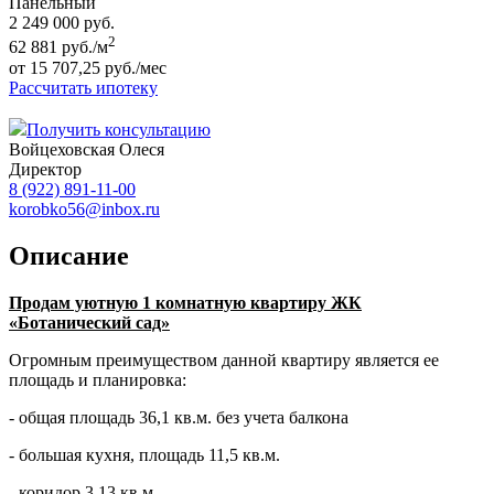
Панельный
2 249 000 руб.
2
62 881 руб./м
от 15 707,25 руб./мес
Рассчитать ипотеку
Получить консультацию
Войцеховская Олеся
Директор
8 (922) 891-11-00
korobko56@inbox.ru
Описание
Продам уютную 1 комнатную квартиру ЖК
«Ботанический сад»
Огромным преимуществом данной квартиру является ее
площадь и планировка:
- общая площадь 36,1 кв.м. без учета балкона
- большая кухня, площадь 11,5 кв.м.
- коридор 3,13 кв.м.