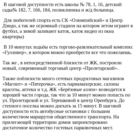
В шаговой доступности есть школы № 78, 1, 16, детский
сады№ 182, 7, 166, 184, поликлиника и ж/д больница.
Для любителей спорта есть СК «Олимпийский» и Центр
Дзюдо, а так же огромный стадион на котором летом играют в
футбол, а зимой заливают каток, каток видно из окна
квартиры)
В 10 минутах ходьбы есть торгово-развлекательный комплекс
«Гулливер», в котором можно приобрести все что пожелаешь.
Так же , в непосредственной близости от ЖК, построили
новый, современный торговый центр «Пролетарский».
Также поблизости много сетевых продуктовых магазинов
«Магнит» и «Пятерочка», есть парикмахерские, салоны
красоты, аптеки и т.д. ЖК «Берёзовые аллеи» возводится в
хорошей части города, так что за 10 минут можно попасть по
ул. Пролетарской и ул. Терешковой в центр Оренбурга. До
степного поселка можно доехать за 15 минут. В шаговой
доступности есть автобусные остановки с большим
количеством маршрутов общественного транспорта. На
прилегающей территории домов запроектировано
достаточное количество гостевых парковочных мест.