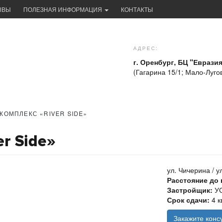
ЫВЫ
ПОЛЕЗНАЯ ИНФОРМАЦИЯ
КОНТАКТЫ
АДРЕС:
г. Оренбург, БЦ "Евразия
(Гагарина 15/1; Мало-Лугов
КОМПЛЕКС «RIVER SIDE»
r Side»
ул. Чичерина / у
Расстояние до 
Застройщик:
У
Срок сдачи:
4 к
Закажите конс