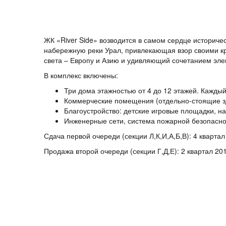
ЖК «River Side» возводится в самом сердце историче
набережную реки Урал, привлекающая взор своими к
света – Европу и Азию и удивляющий сочетанием эле
В комплекс включены:
Три дома этажностью от 4 до 12 этажей. Кажды
Коммерческие помещения (отдельно-стоящие зд
Благоустройство: детские игровые площадки, н
Инженерные сети, система пожарной безопасно
Сдача первой очереди (секции Л,К,И,А,Б,В): 4 квартал
Продажа второй очереди (секции Г,Д,Е): 2 квартал 201