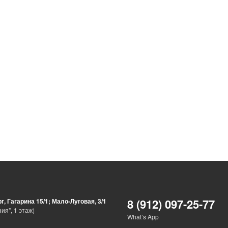
8 (912) 097-25-77
рг, Гагарина 15/1; Мало-Луговая, 3/1
ия", 1 этаж)
What’s App