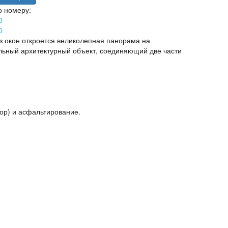
о номеру:
0
0
Из окон откроется великолепная панорама на
льный архитектурный объект, соединяющий две части
ор) и асфальтирование.